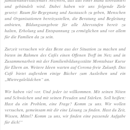
familienunterstützendes Netzwerk, das aus einer Hand koordiniert
und gebündelt wird. Dabei haben wir uns folgende Ziele
gesetzt:
Raum für Begegnung und Austausch zu geben,
Menschen
und Organisationen bereitzustellen, die Beratung und Begleitung
anbieten,
Bildungsangebote für alle Altersstufen bereit zu
halten,
Erholung und Entspannung zu ermöglichen u
nd vor allem
für die Familien da zu sein.
Zurzeit versuchen wir das Beste aus der Situation zu machen und
bieten im Rahmen des Cafés einen Offenen Treff im Netz und in
Zusammenarbeit mit der Familienbildungsstätte Montabaur Kurse
für Eltern an. Weitere Ideen warten auf Corona-freie Zukunft. Das
Café bietet außerdem einige Bücher zum Ausleihen und ein
„Mietregalelädchen“ an.
Wir haben viel vor. Und jeder ist willkommen. Mit seinen Nöten
und Schwächen und mit seinen Freuden und Stärken. Soll heißen:
Hast du ein Problem, eine Frage? Komm zu uns. Wir wollen
versuchen, gemeinsam mit dir eine Lösung zu finden. Hast du Zeit,
Wissen, Mittel? Komm zu uns, wir finden eine passende Aufgabe
für dich!“