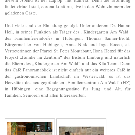
diesem Abend ist der Laptop, mit Kamera. Denn die Eröffnung
findet virtuell statt, corona-konform, live in den Wohnzimmern der
geladenen Gäste.
Und viele sind der Einladung gefolgt. Unter anderem Dr. Hanno
Heil, in seiner Funktion als Träger des „Kindergarten Am Wald“
des Familienferiendorfes in Hübingen, Thomas Sanner-Brohl,
Bürgermeister von Hübingen, Anne Nink und Inge Rocco, als
Vertreterinnen der Pfarrei St. Peter Montabaur, Ilona Hetzel für das
Projekt „Familie im Zentrum“ des Bistum Limburg und natürlich
die Eltern des „Kindergarten Am Wald“ und das Kita-Team. Denn
das Café Panoramablick ist nicht einfach nur ein weiteres Café in
der gastronomischen Landschaft im Westerwald, es ist das
Herzstück des neu gegründeten „Familienzentrum Am Wald“ (FiZ)
in Hübingen, eine Begegnungsstätte für Jung und Alt, für
Familien, Senioren und allen Interessierten.