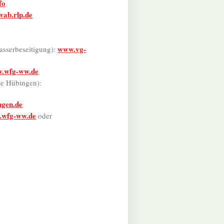
fo
ab.rlp.de
www.vg-
sserbeseitigung):
.wfg-ww.de
de Hübingen):
ngen.de
wfg-ww.de
oder