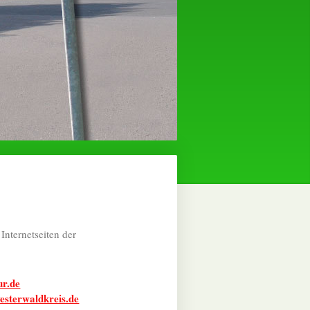
Internetseiten der
r.de
sterwaldkreis.de