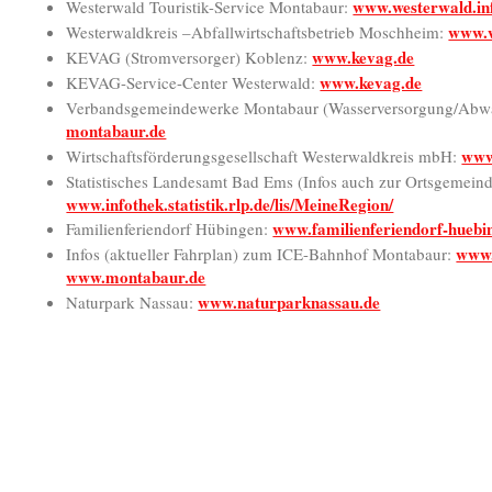
www.westerwald.in
Westerwald Touristik-Service Montabaur:
www.w
Westerwaldkreis –Abfallwirtschaftsbetrieb Moschheim:
www.kevag.de
KEVAG (Stromversorger) Koblenz:
www.kevag.de
KEVAG-Service-Center Westerwald:
Verbandsgemeindewerke Montabaur (Wasserversorgung/Abwa
montabaur.de
www
Wirtschaftsförderungsgesellschaft Westerwaldkreis mbH:
Statistisches Landesamt Bad Ems (Infos auch zur Ortsgemein
www.infothek.statistik.rlp.de/lis/MeineRegion/
www.familienferiendorf-huebi
Familienferiendorf Hübingen:
www.
Infos (aktueller Fahrplan) zum ICE-Bahnhof Montabaur:
www.montabaur.de
www.naturparknassau.de
Naturpark Nassau: